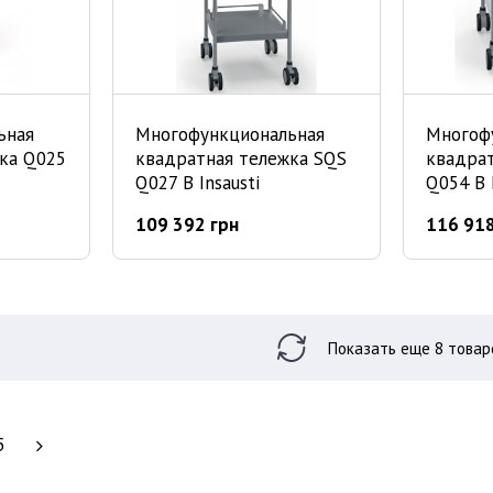
ьная
Многофункциональная
Многоф
ка Q025
квадратная тележка SQS
квадра
Q027 B Insausti
Q054 B I
109 392 грн
116 918
Показать еще 8 т
5