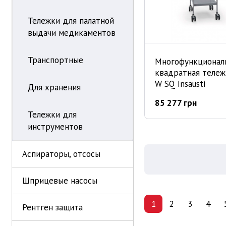
Тележки для палатной
выдачи медикаментов
Транспортные
Многофункционал
квадратная тележ
W SQ Insausti
Для хранения
85 277 грн
Тележки для
инструментов
Аспираторы, отсосы
Шприцевые насосы
1
2
3
4
Рентген защита