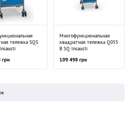
ункциональная
Многофункциональная
тная тележка SQS
квадратная тележка Q055
nsausti
B SQ Insausti
 грн
109 498 грн
оваров