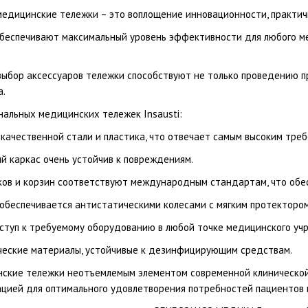
едицинские тележки – это воплощение инновационности, практич
беспечивают максимальный уровень эффективности для любого м
выбор аксессуаров тележки способствуют не только проведению п
а.
альных медицинских тележек Insausti:
окачественной стали и пластика, что отвечает самым высоким тре
й каркас очень устойчив к повреждениям.
иков и корзин соответствуют международным стандартам, что обе
обеспечивается антистатическими колесами с мягким протектором
оступ к требуемому оборудованию в любой точке медицинского уч
ические материалы, устойчивые к дезинфицирующим средствам.
нские тележки неотъемлемым элементом современной клинической 
ацией для оптимального удовлетворения потребностей пациентов 