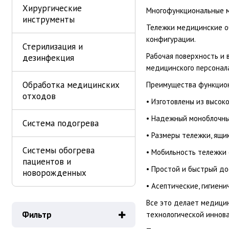
Хирургические
Многофункциональные м
инструменты
Тележки медицинские о
конфигурации.
Стерилизация и
Рабочая поверхность и 
дезинфекция
медицинского персонал
Обработка медицинских
Преимущества функцион
отходов
• Изготовлены из высок
• Надежный моноблочны
Система подогрева
• Размеры тележки, ящ
Системы обогрева
• Мобильность тележки 
пациентов и
• Простой и быстрый д
новорожденных
• Асептические, гигиен
Все это делает медици
Фильтр
технологической иннов