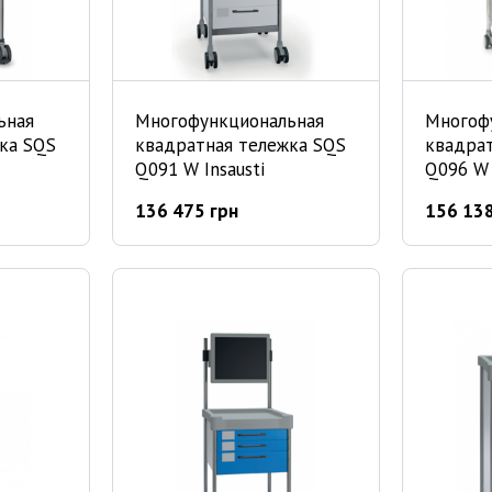
ьная
Многофункциональная
Многоф
ка SQS
квадратная тележка SQS
квадра
Q091 W Insausti
Q096 W 
136 475 грн
156 138