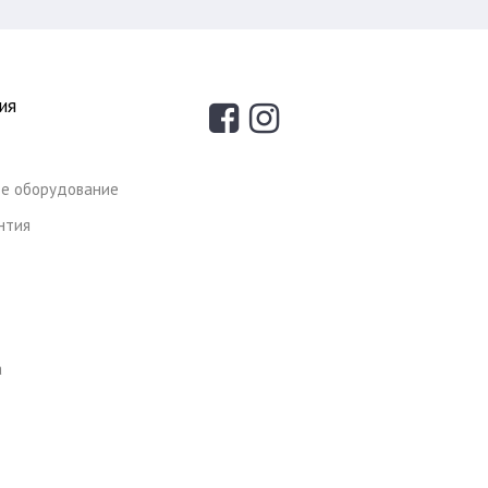
ия
е оборудование
антия
а