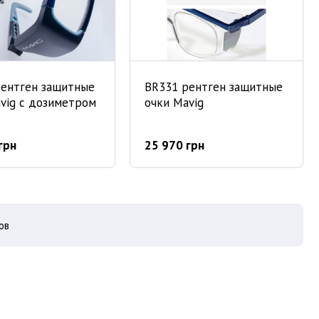
рентген защитные
BR331 рентген защитные
vig с дозиметром
очки Mavig
грн
25 970 грн
оваров