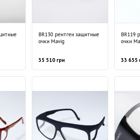
ащитные
BR130 рентген защитные
BR119 
очки Mavig
очки Ma
35 510 грн
33 655 