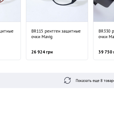
ащитные
BR115 рентген защитные
BR330 
очки Mavig
очки Ma
26 924 грн
39 750 
Показать еще 8 т