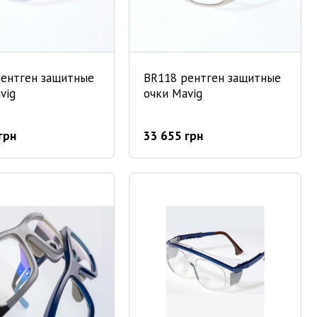
рентген защитные
BR118 рентген защитные
vig
очки Mavig
грн
33 655 грн