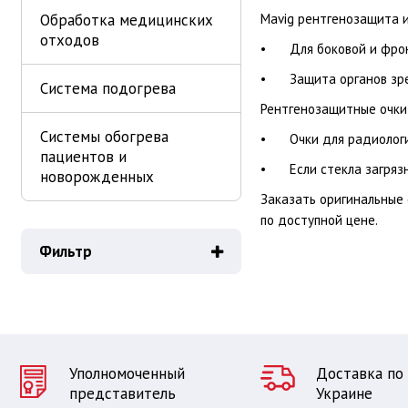
Обработка медицинских
Mavig рентгенозащита и
отходов
•
Для боковой и фро
•
Защита органов зре
Система подогрева
Рентгенозащитные очки
Системы обогрева
•
Очки для радиолог
пациентов и
•
Если стекла загряз
новорожденных
Заказать оригинальные
по доступной цене.
Фильтр
Уполномоченный
Доставка по
представитель
Украине