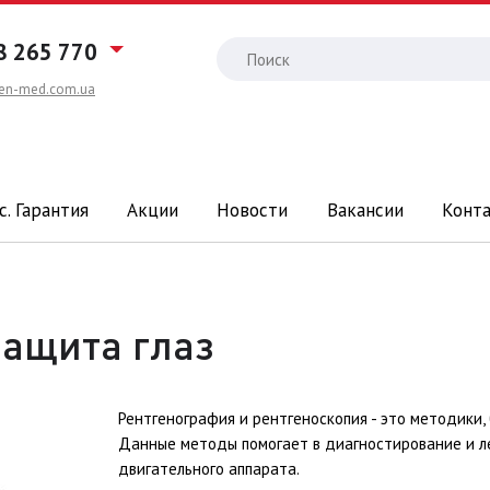
8 265 770
en-med.com.ua
с. Гарантия
Акции
Новости
Вакансии
Конт
защита глаз
Рентгенография и рентгеноскопия - это методики,
Данные методы помогает в диагностирование и ле
двигательного аппарата.