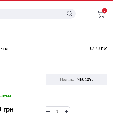
0
акты
UA
RU
ENG
ME01095
Модель:
наличии
8 грн