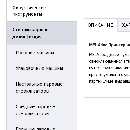
Хирургические
инструменты
ОПИСАНИЕ
ХА
Стерилизация и
дезинфекция
MELAdoc Принтер н
Моющие машины
MELAdoc делает удо
самоклеющимися эти
путем приклеивания
Упаковочные машины
просто удалена с уп
партии, лице, выдав
Настольные паровые
стерилизаторы
Средние паровые
стерилизаторы
Большие паровые