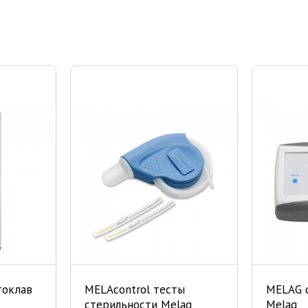
токлав
MELAcontrol тесты
MELAG 
стерильности Melag
Melag