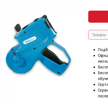
Подб
Офиц
меся
Бесп
Бесп
обуч
Серт
Серв
посл