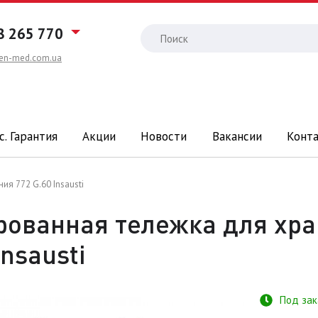
8 265 770
en-med.com.ua
с. Гарантия
Акции
Новости
Вакансии
Конт
я 772 G.60 Insausti
ованная тележка для хр
Insausti
Под зак