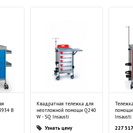
ая
Квадратная тележка для
Тележк
3934 B
неотложной помощи Q240
помощи
W - SQ Insausti
Insausti
Узнать цену
227 317