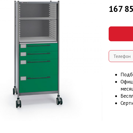
167 8
Подб
Офиц
месяц
Беспл
Серт