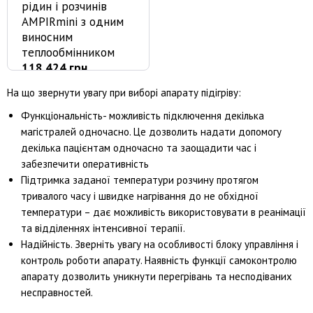
рідин і розчинів
AMPIRmini з одним
виносним
теплообмінником
118 424 грн
На що звернути увагу при виборі апарату підігріву:
Функціональність- можливість підключення декілька
магістралей одночасно. Це дозволить надати допомогу
декілька пацієнтам одночасно та заощадити час і
забезпечити оперативність
Підтримка заданої температури розчину протягом
тривалого часу і швидке нагрівання до не обхідної
температури – дає можливість використовувати в реанімації
та відділеннях інтенсивної терапії.
Надійність. Зверніть увагу на особливості блоку управління і
контроль роботи апарату. Наявність функції самоконтролю
апарату дозволить уникнути перегрівань та несподіваних
несправностей.