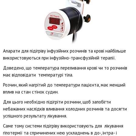
Апарати для підігріву інфузійних розчинів та крові найбільше
використовуються при інфузійно-трансфузійній терапії.
Доведено, що температура переливання крові чи то розчинів
має відповідати температурі тіла.
Розчин, який нагрітий до температури пацієнта, має менший
вплив на стан стінок судин.
Для цього необхідно підігріти розчини, щоб запобігти
небажаних наслідків вливання холодних розчинів та досягти
успішного результату лікування.
Саме тому системи підігріву використовують для лікування
гіпотермії та спричинених нею ускладнень в до-, інтра- і