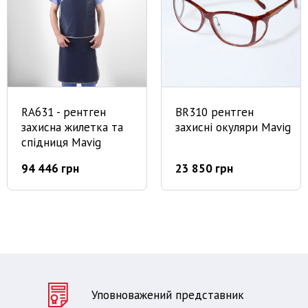
RA631 - рентген
BR310 рентген
захисна жилетка та
захисні окуляри Mavig
спідниця Mavig
94 446 грн
23 850 грн
Уповноважений представник