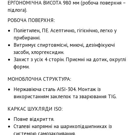
ЕРГОНОМІЧНА ВИСОТА 980 мм (робоча поверхня –
підлога).
РОБОЧА ПОВЕРХНЯ:
Поліетилен, ПЕ. Асептично, гігієнічно, легко у
прибиранні.
Витримує спиртовмісні, миючі, дезінфікуючі
засоби, хлоргексидин.
Захист з усіх 4 сторін. Приємні на дотик, округлі
форми.
МОНОБЛОЧНА СТРУКТУРА:
Нержавіюча сталь AISI-304. Монтаж із
використанням заклепок та зварювання TIG.
КАРКАС ШУХЛЯДИ ISO:
Повне відкриття.
Сталеві напрямні на шарикопідшипниках із
системою самозакривання.