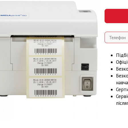
Підбі
Офіці
Безк
Безк
навча
Серти
Серві
після