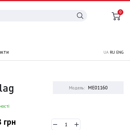
0
акти
UA
RU
ENG
lag
ME01160
Модель:
ності
8 грн