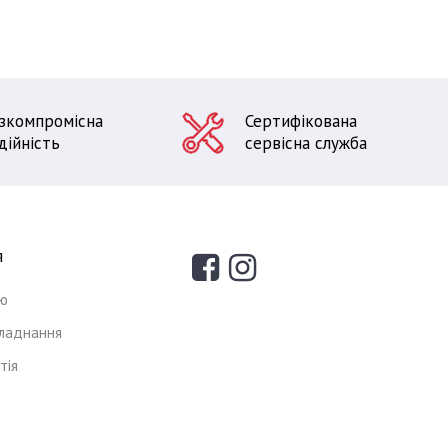
зкомпромісна
Сертифікована
дійність
сервісна служба
я
ію
ладнання
тія