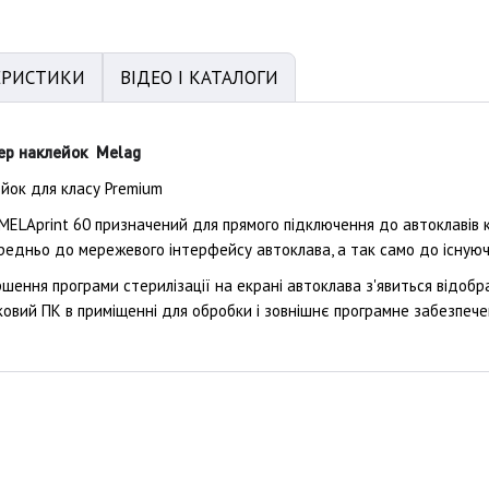
ЕРИСТИКИ
ВІДЕО І КАТАЛОГИ
ер наклейок Melag
йок для класу Premium
ELAprint 60 призначений для прямого підключення до автоклавів кла
едньо до мережевого інтерфейсу автоклава, а так само до існуюч
ршення програми стерилізації на екрані автоклава з'явиться відоб
ковий ПК в приміщенні для обробки і зовнішнє програмне забезпече