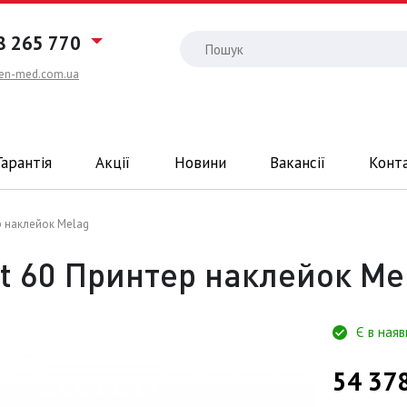
8 265 770
en-med.com.ua
Гарантія
Акції
Новини
Вакансії
Конт
р наклейок Melag
t 60 Принтер наклейок Me
Є в наяв
54 37