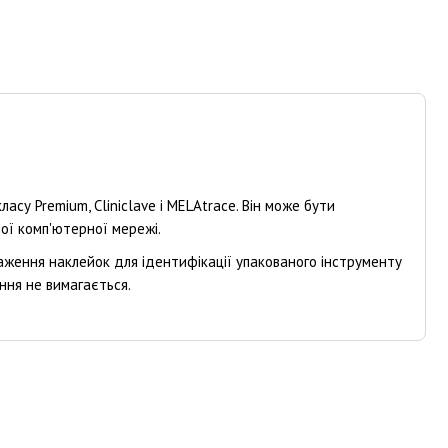
су Premium, Cliniclave і MELAtrace. Він може бути
ої комп'ютерної мережі.
раження наклейок для ідентифікації упакованого інструменту
ння не вимагається.