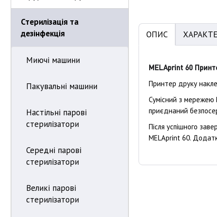
Стерилізація та
дезінфекція
ОПИС
ХАРАКТ
Миючі машини
MELAprint 60 Принт
Принтер друку накле
Пакувальні машини
Сумісний з мережею M
приєднаний безпосер
Настільні парові
стерилізатори
Після успішного заве
MELAprint 60. Додат
Середні парові
стерилізатори
Великі парові
стерилізатори