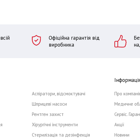
всій
Офіційна гарантія від
Бе
виробника
на
Інформаці
Аспіратори, відсмоктувачі
Про компан
Шприцеві насоси
Медичне об
Рентген захист
Сервіс. Гаран
ня
Хірургічні інструменти
Акції
Стерилізація та дезінфекція
Новини