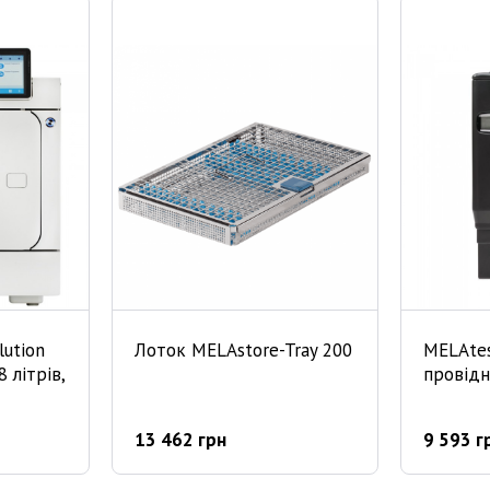
lution
Лоток MELAstore-Tray 200
MELAtes
 літрів,
провідн
13 462 грн
9 593 г