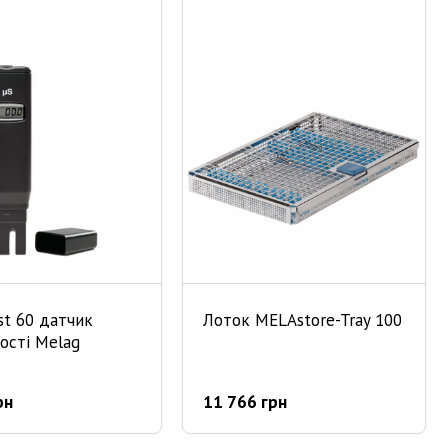
t 60 датчик
Лоток MELAstore-Tray 100
ості Melag
рн
11 766 грн