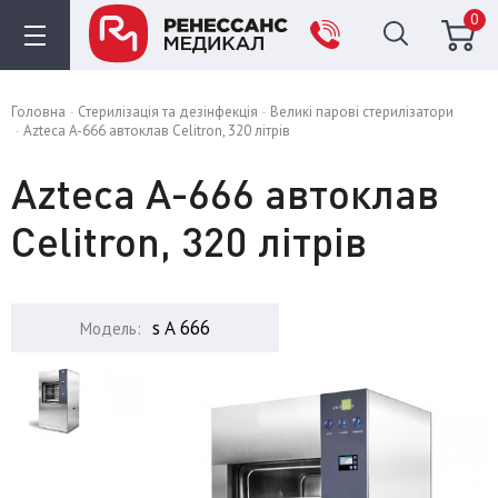
0
Головна
Стерилізація та дезінфекція
Великі парові стерилізатори
Azteca A-666 автоклав Celitron, 320 літрів
Azteca A-666 автоклав
Celitron, 320 літрів
s A 666
Модель: