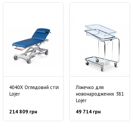
4040Х Оглядовий стіл
Ліжечко для
Lojer
новонароджених 381
Lojer
214 809 грн
49 714 грн